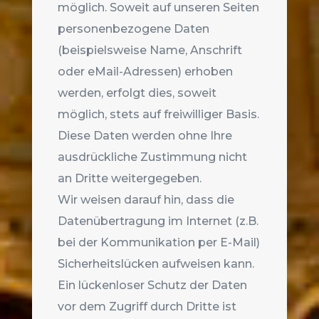
möglich. Soweit auf unseren Seiten
personenbezogene Daten
(beispielsweise Name, Anschrift
oder eMail-Adressen) erhoben
werden, erfolgt dies, soweit
möglich, stets auf freiwilliger Basis.
Diese Daten werden ohne Ihre
ausdrückliche Zustimmung nicht
an Dritte weitergegeben.
Wir weisen darauf hin, dass die
Datenübertragung im Internet (z.B.
bei der Kommunikation per E-Mail)
Sicherheitslücken aufweisen kann.
Ein lückenloser Schutz der Daten
vor dem Zugriff durch Dritte ist