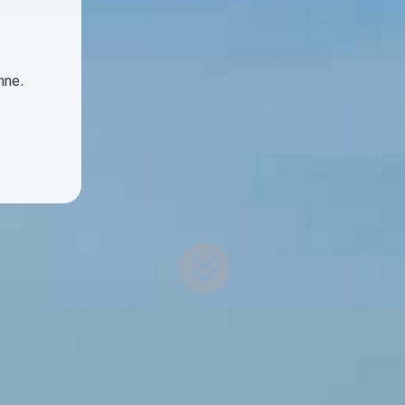
hne.
